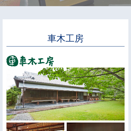
文化財アーカイブ＆複製＆活用
取扱説明書
インクジェット印刷
一般事業主行動計画
代表挨拶
DECOTTE
環境ソリューション
プロフェッショナル・トナー印刷
超印刷（印刷業界の枠を超える取り組みのブログ）
プライバシーポリシー
会社概要
美術散華
周年事業
車木工房
サイトマップ
沿革
NARA GOODS
文化活動
紙行灯
お問い合わせ
御朱印・御城印