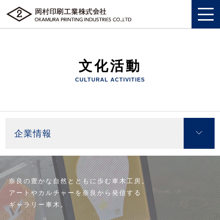
文化活動
私たちについて
CULTURAL ACTIVITIES
総合印刷ソリューション
私たちについてトップ
企画・制作
総合印刷ソリューショントップ
SDGS
企業情報
ソリューション
企画・制作トップ
商業印刷
環境
グッズ
ソリューショントップ
プロモーションツール
美術印刷
プライバシーポリシー
奈良の豊かな自然とともに歩む車木工房。
アートやカルチャーを奈良から発信する
企業情報
グッズトップ
物流ソリューション
3DCG制作
独自の印刷技法
労働における権利に関する方針
ギャラリー車木。
採用情報
企業情報トップ
複製原画