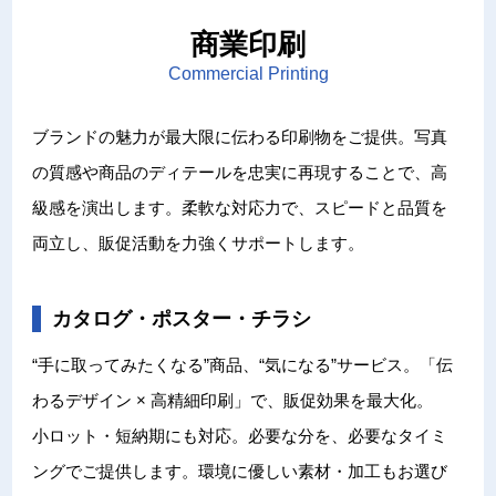
文化財アーカイブ＆複製＆活用
取扱説明書
インクジェット印刷
一般事業主行動計画
商業印刷
代表挨拶
DECOTTE
環境ソリューション
プロフェッショナル・トナー印刷
超印刷（印刷業界の枠を超える取り組みのブログ）
Commercial Printing
プライバシーポリシー
会社概要
美術散華
周年事業
ブランドの魅力が最大限に伝わる印刷物をご提供。写真
サイトマップ
沿革
NARA GOODS
の質感や商品のディテールを忠実に再現することで、高
級感を演出します。柔軟な対応力で、スピードと品質を
文化活動
紙行灯
両立し、販促活動を力強くサポートします。
お問い合わせ
御朱印・御城印
カタログ・ポスター・チラシ
“手に取ってみたくなる”商品、“気になる”サービス。「伝
わるデザイン × 高精細印刷」で、販促効果を最大化。
小ロット・短納期にも対応。必要な分を、必要なタイミ
ングでご提供します。環境に優しい素材・加工もお選び