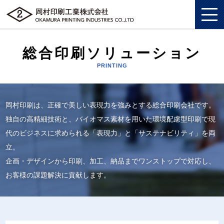
総合印刷ソリューション
PRINTING
私たちについて
総合印刷ソリューション
私たちについてトップ
岡村印刷は、正確で美しい表現力を強みとする総合印刷会社です。
独自の高精細技術と、バイオマス素材を用いた環境配慮型印刷で現
企画・制作
総合印刷ソリューショントップ
SDGS
代のビジネスに求められる「表現力」と「サステナビリティ」を両
ソリューション
企画・制作トップ
立。
商業印刷
環境
企画・デザインから印刷、加工、納品までワンストップで対応し、
グッズ
ソリューショントップ
プロモーションツール
美術印刷
プライバシーポリシー
お客様の課題解決に貢献します。
企業情報
グッズトップ
物流ソリューション
3DCG制作
独自の印刷技法
労働における権利に関する方針
採用情報
企業情報トップ
複製原画