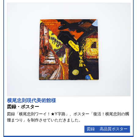
横尾忠則現代美術館様
図録・ポスター
図録「横尾忠則ワーイ！★Y字路」、ポスター「復活！横尾忠則の髑
髏まつり」を制作させていただきました。
図録
高品質ポスター