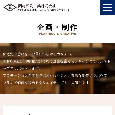
企画・制作
PLANNING & CREATIVE
私たちについて
総合印刷ソリューション
私たちについてトップ
伝えたい想いを、成果につながるカタチへ。
岡村印刷は、印刷物だけでなく企画提案からデザインまでワンスト
企画・制作
総合印刷ソリューショントップ
SDGS
ップでサポートします。
ソリューション
企画・制作トップ
プロモーション全体を見据えた設計力と、豊富な制作ノウハウで、
商業印刷
環境
ブランド価値を高めるクリエイティブをご提供します。
グッズ
ソリューショントップ
プロモーションツール
美術印刷
プライバシーポリシー
企業情報
グッズトップ
物流ソリューション
3DCG制作
独自の印刷技法
労働における権利に関する方針
採用情報
企業情報トップ
複製原画