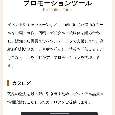
文化財アーカイブ＆複製＆活用
取扱説明書
インクジェット印刷
一般事業主行動計画
プロモーションツール
Promotion Tools
代表挨拶
DECOTTE
環境ソリューション
プロフェッショナル・トナー印刷
超印刷（印刷業界の枠を超える取り組みのブログ）
イベントやキャンペーンなど、目的に応じた最適なツー
プライバシーポリシー
会社概要
美術散華
周年事業
ルを企画・制作。店頭・デジタル・紙媒体を組み合わ
サイトマップ
沿革
NARA GOODS
せ、認知から購買までをワンストップで支援します。高
精細印刷やサステナ素材を活かし、情報を「伝える」だ
文化活動
紙行灯
けでなく、心を「動かす」プロモーションを実現しま
お問い合わせ
す。
御朱印・御城印
カタログ
商品の魅力を最大限に引き出すため、ビジュアル品質 ×
情報設計にこだわったカタログをご提供します。