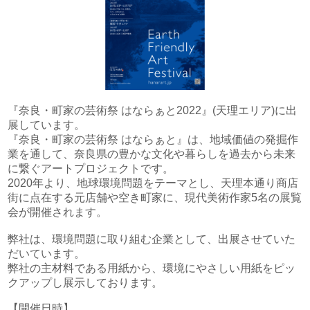
文化財アーカイブ＆複製＆活用
取扱説明書
インクジェット印刷
一般事業主行動計画
代表挨拶
DECOTTE
環境ソリューション
プロフェッショナル・トナー印刷
超印刷（印刷業界の枠を超える取り組みのブログ）
プライバシーポリシー
会社概要
美術散華
周年事業
サイトマップ
沿革
NARA GOODS
『奈良・町家の芸術祭 はならぁと2022』(天理エリア)に出
展しています。
『奈良・町家の芸術祭 はならぁと』は、地域価値の発掘作
文化活動
紙行灯
業を通して、奈良県の豊かな文化や暮らしを過去から未来
お問い合わせ
に繋ぐアートプロジェクトです。
御朱印・御城印
2020年より、地球環境問題をテーマとし、天理本通り商店
街に点在する元店舗や空き町家に、現代美術作家5名の展覧
会が開催されます。
弊社は、環境問題に取り組む企業として、出展させていた
だいています。
弊社の主材料である用紙から、環境にやさしい用紙をピッ
クアップし展示しております。
【開催日時】