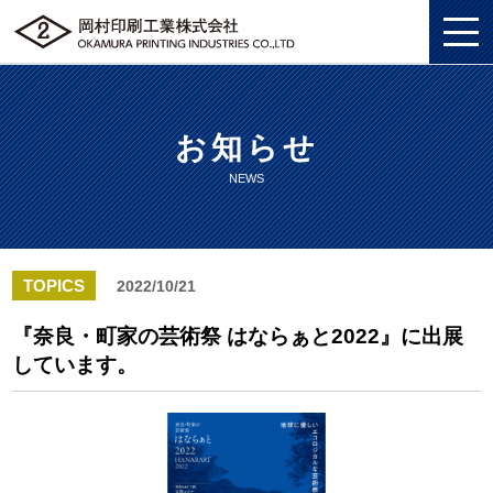
お知らせ
私たちについて
NEWS
総合印刷ソリューション
私たちについてトップ
企画・制作
総合印刷ソリューショントップ
SDGS
TOPICS
2022/10/21
ソリューション
企画・制作トップ
商業印刷
環境
『奈良・町家の芸術祭 はならぁと2022』に出展
しています。
グッズ
ソリューショントップ
プロモーションツール
美術印刷
プライバシーポリシー
企業情報
グッズトップ
物流ソリューション
3DCG制作
独自の印刷技法
労働における権利に関する方針
採用情報
企業情報トップ
複製原画